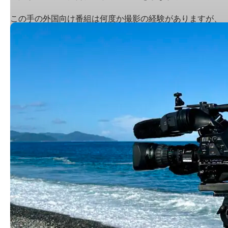
この手の外国向け番組は何度か撮影の経験がありますが、
外国人の方が旅人として出演する事が多いです。
旅人は日本人と会話する時以外は英語でレポートします。
私は英語が分かないため、いつも勘でカメラを振っていま
毎回本番前はちゃんとカメラが振れるか心配ですが、台本
いつも何となく出来てしまうものです。