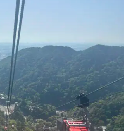
うと言ってくれたおかげで、何とか抱えながら登ることがで
登り(というより岩登り？)は上るときより降りるときのほ
うな気がしました(笑)