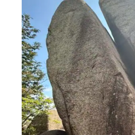
御在所にはロープウェイがありますが、取材自体は
私自身山登りロケは初めてではないですが、そんな
ていたロケでもありました。
幸い、同行したカメラマンさんの趣味が登山だった
当日はお天気にも恵まれ、素敵な登山日和！
岩の取材だったため、山に登った後、岩に上って岩
ングが何度かありました。