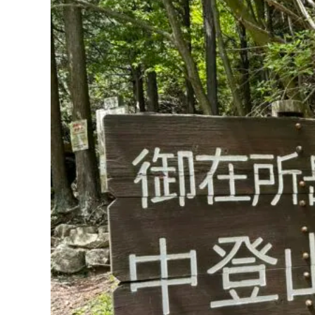
初めての御在所
2024.07.19
撮影
こんにちは
撮影部山口です。
いよいよ暑くなってきましたね。皆さん熱中症対策
日本の南のあたり出身の私ですが、名古屋の日差し
今回は、以前テレビロケで初めて御在所に行った時